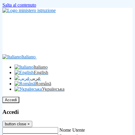
Salta al contenuto
Italiano
Italiano
English
عربى
Română
Українська
Accedi
Accedi
button close
×
Nome Utente