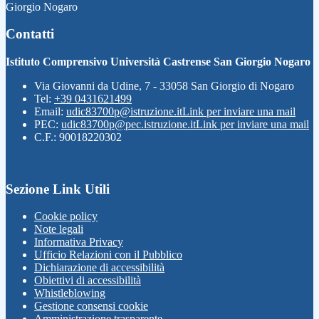
Giorgio Nogaro
Contatti
Istituto Comprensivo Università Castrense San Giorgio Nogaro
Via Giovanni da Udine, 7 - 33058 San Giorgio di Nogaro
Tel:
+39 0431621499
Email:
udic83700p@istruzione.it
Link per inviare una mail
PEC:
udic83700p@pec.istruzione.it
Link per inviare una mail
C.F.: 90018220302
Sezione Link Utili
Cookie policy
Note legali
Informativa Privacy
Ufficio Relazioni con il Pubblico
Dichiarazione di accessibilità
Obiettivi di accessibilità
Whistleblowing
Gestione consensi cookie
Amministrazione trasparente