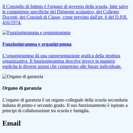
Il Consiglio di Istituto è l'organo di governo della scuola, fatte salve
le competenze specifiche del Dirigente scolastico, del Collegio
Docenti, dei Consigli di Classe, come previsto dall'art. 6 del D.P.R.
416/1974.
Funzionigramma e organigramma
L’organigramma dà una rappresentazione grafica della struttura
organizzativa. Il funzionigramma descrive invece in maniera
esplicita le diverse azioni che competono alle figure individuate.
Organo di garanzia
L'organo di garanzia è un organo collegiale della scuola secondaria
italiana di primo e secondo grado. Il suo funzionamento è ispirato a
principi di collaborazione tra scuola e famiglia.
Email