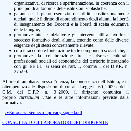
organizzativa, di ricerca e sperimentazione, in coerenza con il
principio di autonomia delle istituzioni scolastiche;
garantisce il pieno esercizio dei diritti costituzionalmente
tutelati, quali: il diritto di apprendimento degli alunni, la libertà
di insegnamento dei Docenti e la libertà di scelta educativa
delle famiglie;
promuove tutte le iniziative e gli interventi utili a favorire il
successo formativo degli alunni, tenendo conto delle diverse
esigenze degli stessi concretamente rilevate;
cura il raccordo e l’interazione tra le componenti scolastiche;
promuove la collaborazione tra le risorse culturali,
professionali sociali ed economiche del territorio interagendo
con gli EE.LL. ai sensi dell’art. 1, comma 1 del D.P.R. n.
275/99.
Al fine di ampliare, presso l’utenza, la conoscenza dell’Istituto, e in
ottemperanza alle disposizioni di cui alla Legge n. 69_2009 e della
C.M. del D.F.P. n. 3_2009, il dirigente comunica il
proprio
curriculum vitae
e le altre informazioni previste dalla
normativa.
cvEuropass_Senneca - privacy-signed.pdf
CONSULTA I COLLABORATORI DEL DIRIGENTE