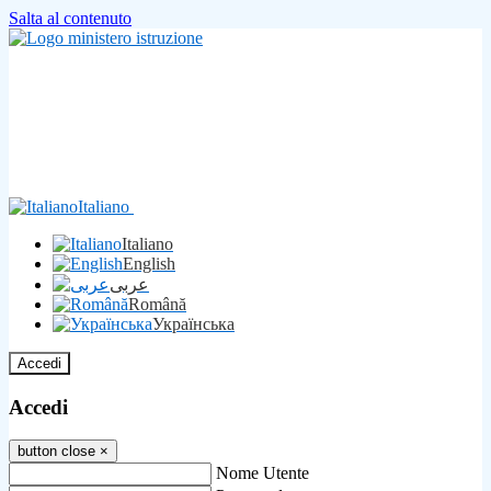
Salta al contenuto
Italiano
Italiano
English
عربى
Română
Українська
Accedi
Accedi
button close
×
Nome Utente