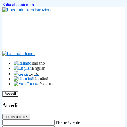
Salta al contenuto
Italiano
Italiano
English
عربى
Română
Українська
Accedi
Accedi
button close
×
Nome Utente