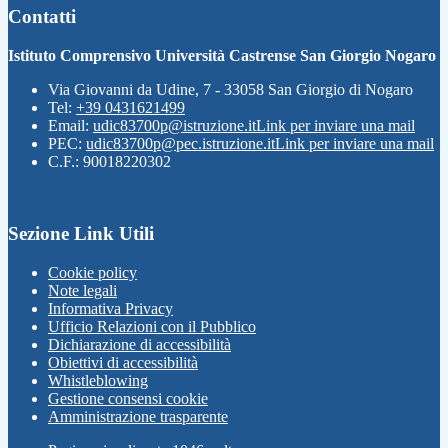
Contatti
Istituto Comprensivo Università Castrense San Giorgio Nogaro
Via Giovanni da Udine, 7 - 33058 San Giorgio di Nogaro
Tel:
+39 0431621499
Email:
udic83700p@istruzione.it
Link per inviare una mail
PEC:
udic83700p@pec.istruzione.it
Link per inviare una mail
C.F.: 90018220302
Sezione Link Utili
Cookie policy
Note legali
Informativa Privacy
Ufficio Relazioni con il Pubblico
Dichiarazione di accessibilità
Obiettivi di accessibilità
Whistleblowing
Gestione consensi cookie
Amministrazione trasparente