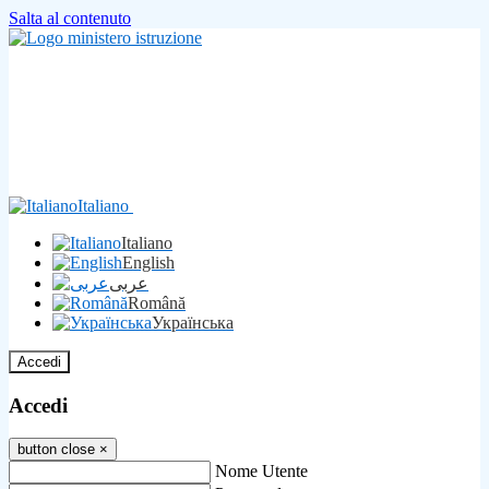
Salta al contenuto
Italiano
Italiano
English
عربى
Română
Українська
Accedi
Accedi
button close
×
Nome Utente