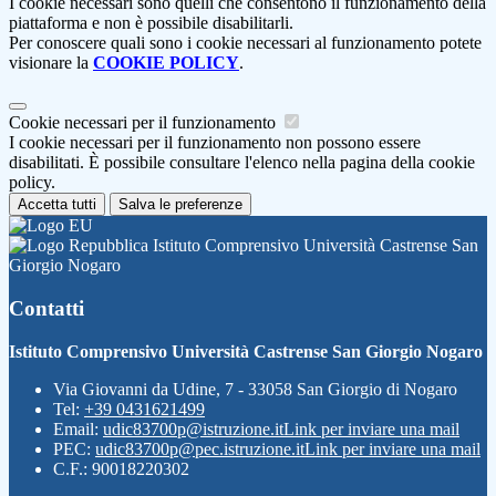
I cookie necessari sono quelli che consentono il funzionamento della
piattaforma e non è possibile disabilitarli.
Per conoscere quali sono i cookie necessari al funzionamento potete
visionare la
COOKIE POLICY
.
Cookie necessari per il funzionamento
I cookie necessari per il funzionamento non possono essere
disabilitati. È possibile consultare l'elenco nella pagina della cookie
policy.
Accetta tutti
Salva le preferenze
Istituto Comprensivo Università Castrense San
Giorgio Nogaro
Contatti
Istituto Comprensivo Università Castrense San Giorgio Nogaro
Via Giovanni da Udine, 7 - 33058 San Giorgio di Nogaro
Tel:
+39 0431621499
Email:
udic83700p@istruzione.it
Link per inviare una mail
PEC:
udic83700p@pec.istruzione.it
Link per inviare una mail
C.F.: 90018220302