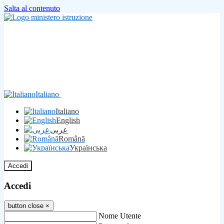
Salta al contenuto
Italiano
Italiano
English
عربى
Română
Українська
Accedi
Accedi
button close
×
Nome Utente