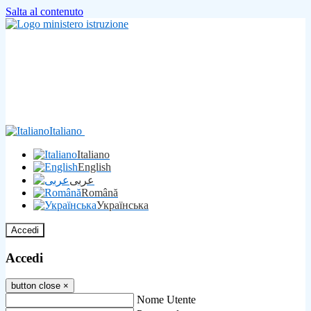
Salta al contenuto
Italiano
Italiano
English
عربى
Română
Українська
Accedi
Accedi
button close
×
Nome Utente