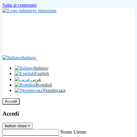
Salta al contenuto
Italiano
Italiano
English
عربى
Română
Українська
Accedi
Accedi
button close
×
Nome Utente