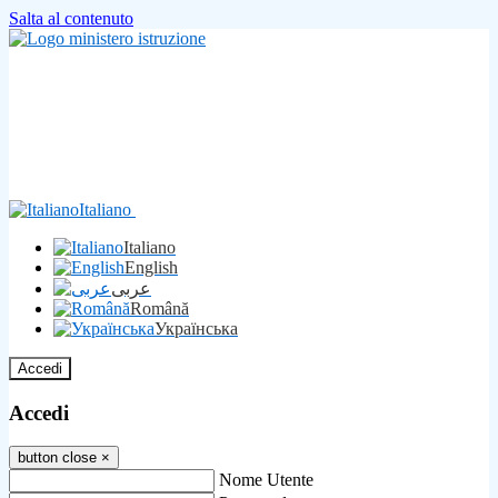
Salta al contenuto
Italiano
Italiano
English
عربى
Română
Українська
Accedi
Accedi
button close
×
Nome Utente