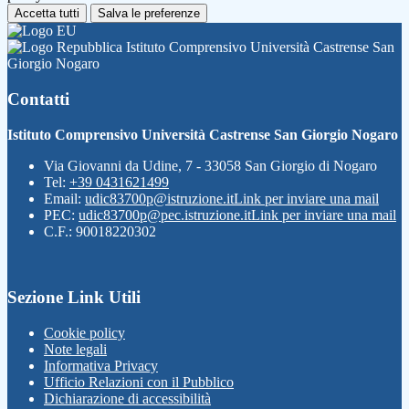
Accetta tutti
Salva le preferenze
Istituto Comprensivo Università Castrense San
Giorgio Nogaro
Contatti
Istituto Comprensivo Università Castrense San Giorgio Nogaro
Via Giovanni da Udine, 7 - 33058 San Giorgio di Nogaro
Tel:
+39 0431621499
Email:
udic83700p@istruzione.it
Link per inviare una mail
PEC:
udic83700p@pec.istruzione.it
Link per inviare una mail
C.F.: 90018220302
Sezione Link Utili
Cookie policy
Note legali
Informativa Privacy
Ufficio Relazioni con il Pubblico
Dichiarazione di accessibilità