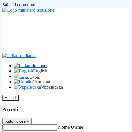
Salta al contenuto
Italiano
Italiano
English
عربى
Română
Українська
Accedi
Accedi
button close
×
Nome Utente