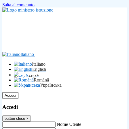
Salta al contenuto
Italiano
Italiano
English
عربى
Română
Українська
Accedi
Accedi
button close
×
Nome Utente