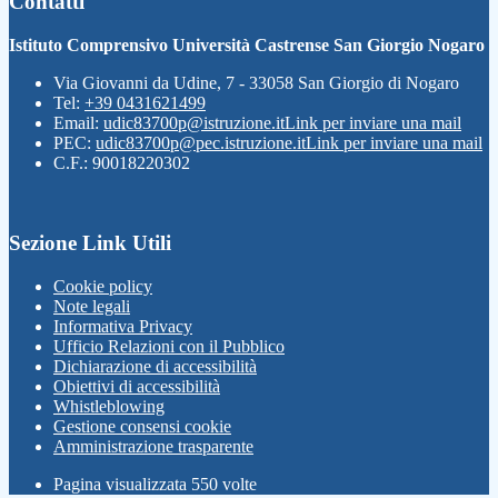
Contatti
Istituto Comprensivo Università Castrense San Giorgio Nogaro
Via Giovanni da Udine, 7 - 33058 San Giorgio di Nogaro
Tel:
+39 0431621499
Email:
udic83700p@istruzione.it
Link per inviare una mail
PEC:
udic83700p@pec.istruzione.it
Link per inviare una mail
C.F.: 90018220302
Sezione Link Utili
Cookie policy
Note legali
Informativa Privacy
Ufficio Relazioni con il Pubblico
Dichiarazione di accessibilità
Obiettivi di accessibilità
Whistleblowing
Gestione consensi cookie
Amministrazione trasparente
Pagina visualizzata
550
volte