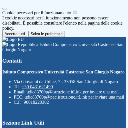
Cookie necessari per il funzionamento
I cookie necessari per il funzionamento non possono essere
disabilitati. È possibile consultare l'elenco nella pagina della cookie
policy.
Accetta tutti
Salva le preferenze
Istituto Comprensivo Università Castrense San
Giorgio Nogaro
Contatti
Istituto Comprensivo Università Castrense San Giorgio Nogaro
Via Giovanni da Udine, 7 - 33058 San Giorgio di Nogaro
Tel:
+39 0431621499
Email:
udic83700p@istruzione.it
Link per inviare una mail
PEC:
udic83700p@pec.istruzione.it
Link per inviare una mail
C.F.: 90018220302
Sezione Link Utili