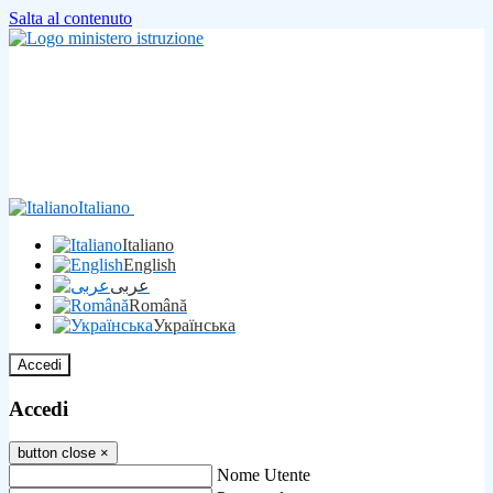
Salta al contenuto
Italiano
Italiano
English
عربى
Română
Українська
Accedi
Accedi
button close
×
Nome Utente