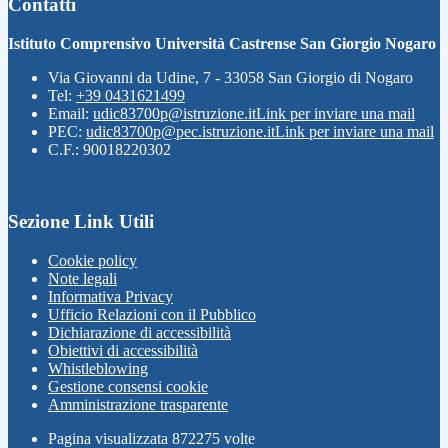
Contatti
Istituto Comprensivo Università Castrense San Giorgio Nogaro
Via Giovanni da Udine, 7 - 33058 San Giorgio di Nogaro
Tel:
+39 0431621499
Email:
udic83700p@istruzione.it
Link per inviare una mail
PEC:
udic83700p@pec.istruzione.it
Link per inviare una mail
C.F.: 90018220302
Sezione Link Utili
Cookie policy
Note legali
Informativa Privacy
Ufficio Relazioni con il Pubblico
Dichiarazione di accessibilità
Obiettivi di accessibilità
Whistleblowing
Gestione consensi cookie
Amministrazione trasparente
Pagina visualizzata
872275
volte