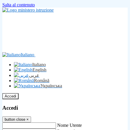
Salta al contenuto
Italiano
Italiano
English
عربى
Română
Українська
Accedi
Accedi
button close
×
Nome Utente