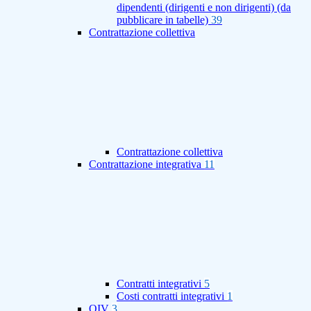
dipendenti (dirigenti e non dirigenti) (da
pubblicare in tabelle)
39
Contrattazione collettiva
Contrattazione collettiva
Contrattazione integrativa
11
Contratti integrativi
5
Costi contratti integrativi
1
OIV
3