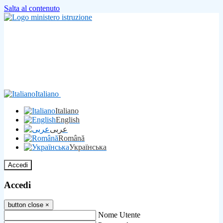
Salta al contenuto
Italiano
Italiano
English
عربى
Română
Українська
Accedi
Accedi
button close
×
Nome Utente