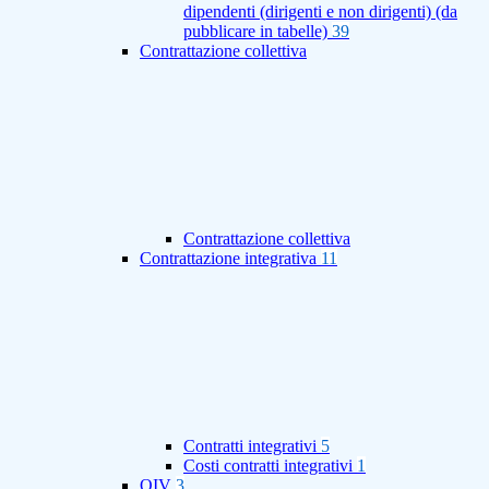
dipendenti (dirigenti e non dirigenti) (da
pubblicare in tabelle)
39
Contrattazione collettiva
Contrattazione collettiva
Contrattazione integrativa
11
Contratti integrativi
5
Costi contratti integrativi
1
OIV
3