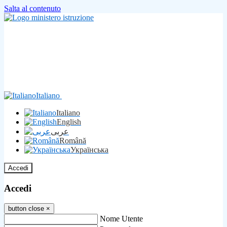
Salta al contenuto
Italiano
Italiano
English
عربى
Română
Українська
Accedi
Accedi
button close
×
Nome Utente