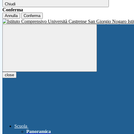
Chiudi
Conferma
Annulla
Conferma
Ist
close
Scuola
Panoramica