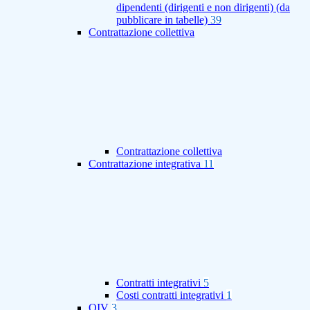
dipendenti (dirigenti e non dirigenti) (da
pubblicare in tabelle)
39
Contrattazione collettiva
Contrattazione collettiva
Contrattazione integrativa
11
Contratti integrativi
5
Costi contratti integrativi
1
OIV
3