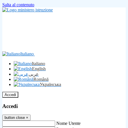
Salta al contenuto
Italiano
Italiano
English
عربى
Română
Українська
Accedi
Accedi
button close
×
Nome Utente