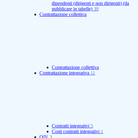
dipendenti (dirigenti e non dirigenti) (da
pubblicare in tabelle)
39
Contrattazione collettiva
Contrattazione collettiva
Contrattazione integrativa
11
Contratti integrativi
5
Costi contratti integrativi
1
OIV
3