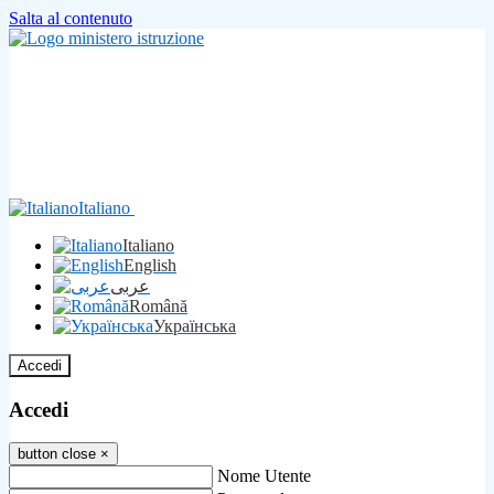
Salta al contenuto
Italiano
Italiano
English
عربى
Română
Українська
Accedi
Accedi
button close
×
Nome Utente