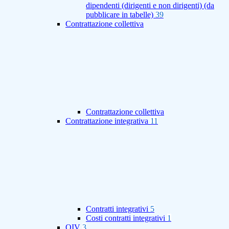
dipendenti (dirigenti e non dirigenti) (da
pubblicare in tabelle)
39
Contrattazione collettiva
Contrattazione collettiva
Contrattazione integrativa
11
Contratti integrativi
5
Costi contratti integrativi
1
OIV
3