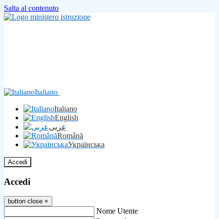
Salta al contenuto
Italiano
Italiano
English
عربى
Română
Українська
Accedi
Accedi
button close
×
Nome Utente